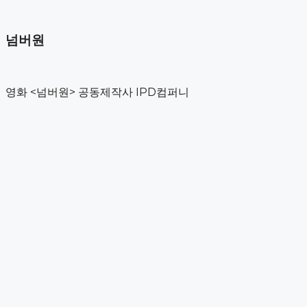
컨
Reference
텐
Artist
넘버원
츠
Contact
로
건
About Us
너
Reference
영화 <넘버원> 공동제작사 IPD컴퍼니
뛰
Contact
기