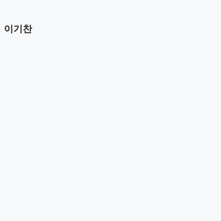
컨
Reference
텐
Artist
이기찬
츠
Contact
로
건
About Us
너
Reference
뛰
Contact
기