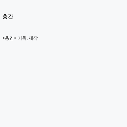
컨
Reference
텐
Artist
층간
츠
Contact
로
건
About Us
너
Reference
<층간> 기획, 제작
뛰
Contact
기