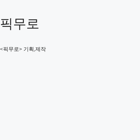
컨
텐
픽무로
츠
로
건
너
<픽무로> 기획,제작
뛰
기