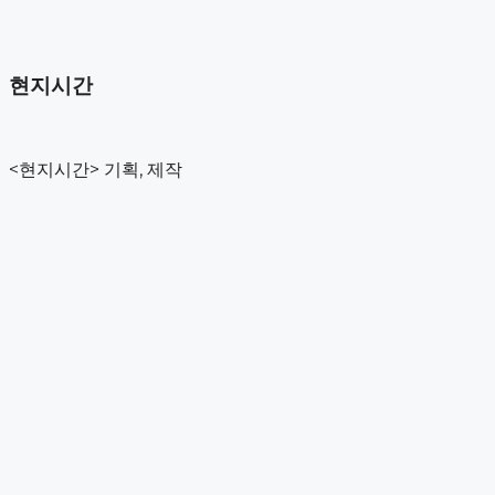
컨
텐
츠
현지시간
로
건
너
뛰
<현지시간> 기획, 제작
기